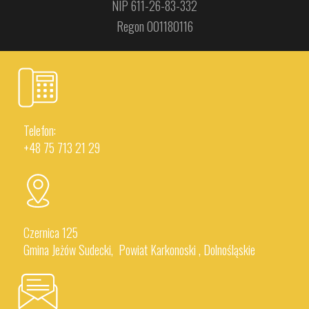
NIP 611-26-83-332
Regon 001180116
Telefon:
+48 75 713 21 29
Czernica 125
Gmina Jeżów Sudecki, Powiat Karkonoski , Dolnośląskie