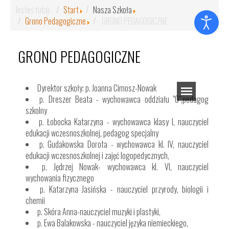
Jesteś tutaj:
Start
Nasza Szkoła
Grono Pedagogiczne
GRONO PEDAGOGICZNE
GRONO PEDAGOGICZNE
Dyrektor szkoły: p. Joanna Cimosz-Nowak
p. Dreszer Beata - wychowawca oddziału "0",pedagog
szkolny
p. Łobocka Katarzyna - wychowawca klasy I, nauczyciel
edukacji wczesnoszkolnej, pedagog specjalny
p. Gudakowska Dorota - wychowawca kl. IV, nauczyciel
edukacji wczesnoszkolnej i zajęć logopedycznych,
p. Jędrzej Nowak- wychowawca kl. VI, nauczyciel
wychowania fizycznego
p. Katarzyna Jasińska - nauczyciel przyrody, biologii i
chemii
p. Skóra Anna-nauczyciel muzyki i plastyki,
p. Ewa Balakowska - nauczyciel języka niemieckiego,