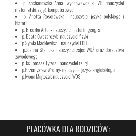
p. Kochanowska Anna- wychowawca kl. VIII, nauczyciel
matematyki, zajęć komputerowych,
p. Anetta Rosołowska - nauczyciel języka polskiego i
historii
p. Breczko Artur - nauczyciel historii i geografii
p. Beata Owczarczyk- nauczyciel fizyki
p.Sylwia Mackiewicz – nauczyciel EDB
p.Joanna Słabicka nauczyciel zajęć WDŻ oraz doradztwa
zawodowego
p. ks.Tomasz Tytera - nauczyciel religii
p.Przemysław Wrotny- nauczyciel języka angielskiego
p.Iwona Majtczak-nauczyciel WOS
PLACÓWKA DLA RODZICÓW: