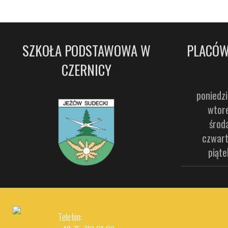
SZKOŁA PODSTAWOWA W
PLACÓW
CZERNICY
poniedzi
wtore
środ
czwart
piąte
Telefon: