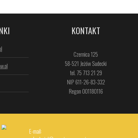
NKI
KONTAKT
l
Czernica 125
58-521 Jeżów Sudecki
w.pl
tel. 75 713 21 29
NIP 611-26-83-332
Regon 001180116
E-mail: