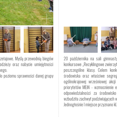
rzełajowe. Myślą przewodnią biegów
20 października na sali gimnast
łodzieży oraz nabycie umiejętności
konkursowe „Recyklingowe zwierzęta
wego.
poszczególne klasy. Celem konk
do poziomu sprawności danej grupy
środowiska oraz właściwe segre
ogólnokrajowej wrześniowej akcji
priorytetów MEiN - wzmocnienie ed
odpowiedzialności za środowisk
wzbudziła zachwyt podziwiających w
Jednogłośnie I miejsce przyznano k