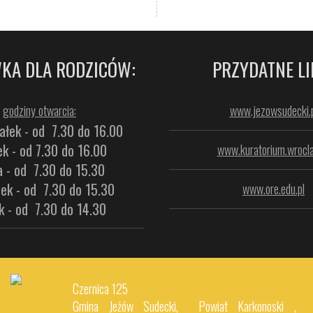
KA DLA RODZICÓW:
PRZYDATNE LI
godziny otwarcia:
www.jezowsudecki.p
ałek - od 7.30 do 16.00
k - od 7.30 do 16.00
www.kuratorium.wrocla
a - od 7.30 do 15.30
ek - od 7.30 do 15.30
www.ore.edu.pl
k - od 7.30 do 14.30
Czernica 125
Gmina Jeżów Sudecki, Powiat Karkonoski ,